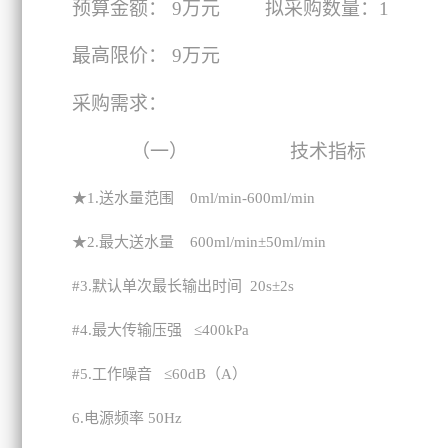
预算金额： 9万元 拟采购数量：1
最高限价： 9万元
采购需求：
（一）
技术指标
★1.送水量范围 0ml/min-600ml/min
★2.最大送水量 600ml/min±50ml/min
#3.
默认单次最长输出时间 20s±2s
#4.
最大传输压强 ≤400kPa
#5.
工作噪音 ≤60dB（A）
6.
电源频率 50Hz