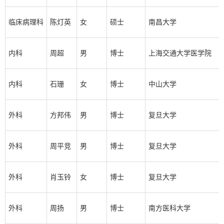
临床病理科
陈灯英
女
硕士
南昌大学
内科
周超
男
博士
上海交通大学医学院
内科
石珊
女
博士
中山大学
外科
方邦伟
男
博士
复旦大学
外科
周平竞
男
博士
复旦大学
外科
肖玉铃
女
博士
复旦大学
外科
周扬
男
博士
南方医科大学