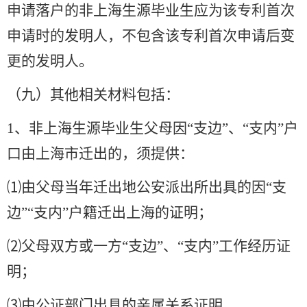
申请落户的非上海生源毕业生应为该专利首次
申请时的发明人，不包含该专利首次申请后变
更的发明人。
（九）其他相关材料包括：
1
、非上海生源毕业生父母因
“
支边
”
、
“
支内
”
户
口由上海市迁出的，须提供：
⑴由父母当年迁出地公安派出所出具的因
“
支
边
”“
支内
”
户籍迁出上海的证明；
⑵父母双方或一方
“
支边
”
、
“
支内
”
工作经历证
明；
⑶由公证部门出具的亲属关系证明。