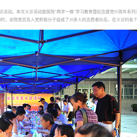
义诊活动。本次义诊活动是医院“两学一做”学习教育暨纪念建党95周年系列
时，全院党员及入党积极分子组成了20多人的志愿者队伍，在义诊的各