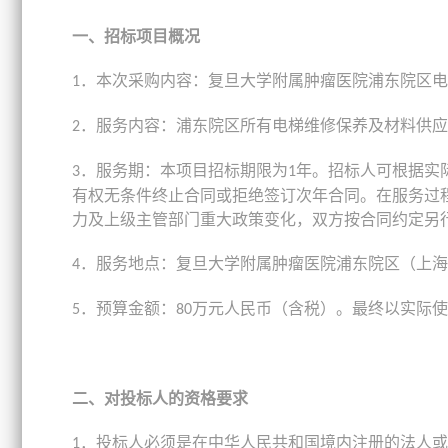
一、招标项目概况
．本次采购内容：复旦大学附属肿瘤医院浦东院区电
1
．服务内容：浦东院区所有电梯维修保养及材料供应
2
．服务期：本项目招标期限为
年。招标人可根据实
3
1
有权无条件终止合同或拒绝签订次年合同。在服务过
力及上级主管部门重大政策变化，双方按合同约定另
．服务地点：复旦大学附属肿瘤医院浦东院区（上海
4
．预算金额：
万元人民币（含税）。最终以实际使
5
80
二、对投标人的资格要求
．投标人必须是在中华人民共和国境内注册的法人或
1