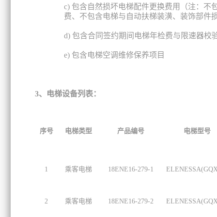
c)
包含自然损坏电梯配件更换费用（注：不
费、不包含电梯与自动扶梯装潢、装饰部件
d)
包含合同签约期间电梯年检费与限速器校
e)
包含
电梯空调维修保养项目
3、电梯设备列表：
序号
电梯类型
产品编号
电梯型号
1
乘客电梯
18ENE16-279-1
ELENESSA(GQX
2
乘客电梯
18ENE16-279-2
ELENESSA(GQX