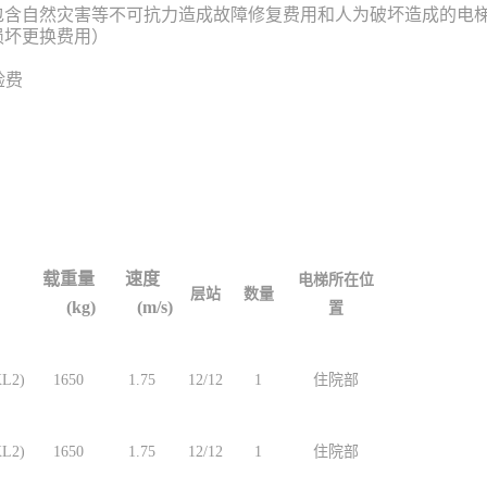
包含自然灾害等不可抗力造成故障修复费用和人为破坏造成的电
损坏更换费用）
验费
载重量
速度
电梯所在位
层站
数量
(kg)
(m/s)
置
L2)
1650
1.75
12/12
1
住院部
L2)
1650
1.75
12/12
1
住院部