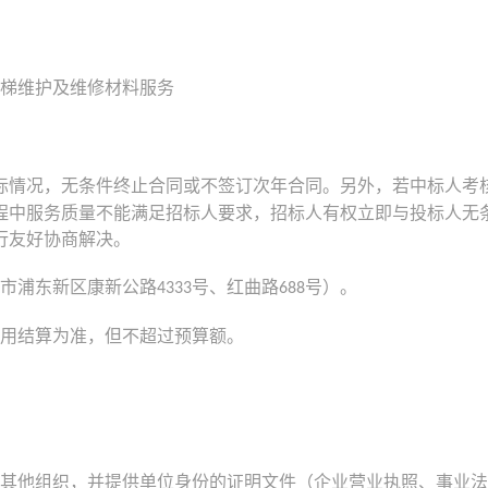
梯维护及维修材料服务
际情况，无条件终止合同或不签订次年合同。另外，若中标人考
程中服务质量不能满足招标人要求，招标人有权立即与投标人无
行友好协商解决。
市浦东新区康新公路
号、红曲路
号）。
4333
688
用结算为准，但不超过预算额。
其他组织，并提供单位身份的证明文件（企业营业执照、事业法