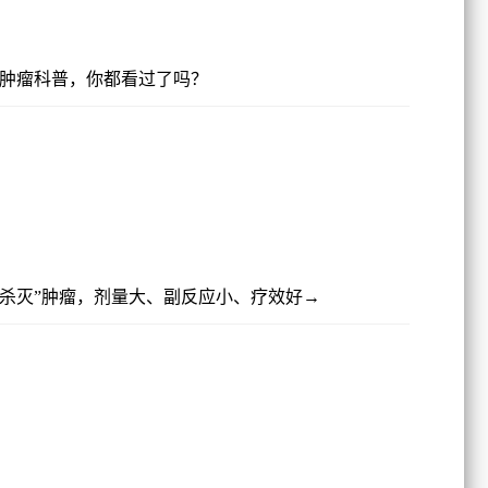
爆款肿瘤科普，你都看过了吗？
“杀灭”肿瘤，剂量大、副反应小、疗效好→