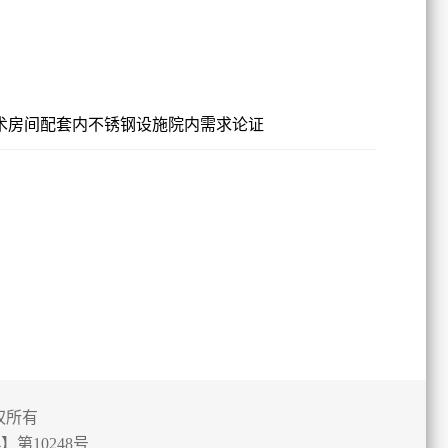
术房间配套内不锈钢设施院内需求论证
权所有
第10248号