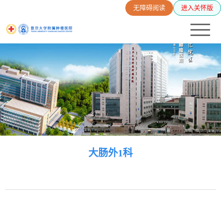
无障碍阅读
进入关怀版
大肠外1科