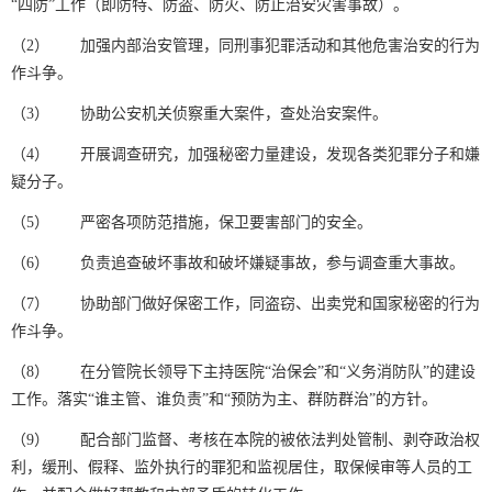
“四防”工作（即防特、防盗、防火、防止治安灾害事故）。
（2） 加强内部治安管理，同刑事犯罪活动和其他危害治安的行为
作斗争。
（3） 协助公安机关侦察重大案件，查处治安案件。
（4） 开展调查研究，加强秘密力量建设，发现各类犯罪分子和嫌
疑分子。
（5） 严密各项防范措施，保卫要害部门的安全。
（6） 负责追查破坏事故和破坏嫌疑事故，参与调查重大事故。
（7） 协助部门做好保密工作，同盗窃、出卖党和国家秘密的行为
作斗争。
（8） 在分管院长领导下主持医院“治保会”和“义务消防队”的建设
工作。落实“谁主管、谁负责”和“预防为主、群防群治”的方针。
（9） 配合部门监督、考核在本院的被依法判处管制、剥夺政治权
利，缓刑、假释、监外执行的罪犯和监视居住，取保候审等人员的工