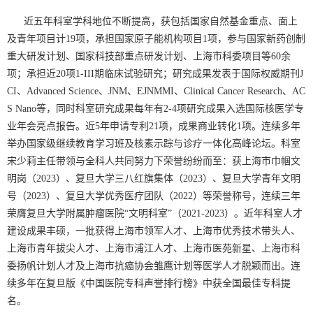
近五年科室学科地位不断提高，获包括国家自然基金重点、面上
及青年项目计19项，承担国家原子能机构项目1项，参与国家新药创制
重大研发计划、国家科技部重点研发计划、上海市科委项目等60余
项；承担近20项1-III期临床试验研究；研究成果发表于国际权威期刊J
CI、Advanced Science、JNM、EJNMMI、Clinical Cancer Research、AC
S Nano等，同时科室研究成果每年有2-4项研究成果入选国际核医学专
业年会亮点报告。近5年申请专利21项，成果商业转化1项。连续多年
举办国家级继续教育学习班及核素示踪与诊疗一体化高峰论坛。科室
宋少莉主任带领与全科人共同努力下荣誉纷纷而至：获上海市巾帼文
明岗（2023）、复旦大学三八红旗集体（2023）、复旦大学青年文明
号（2023）、复旦大学优秀医疗团队（2022）等荣誉称号，连续三年
荣膺复旦大学附属肿瘤医院“文明科室”（2021-2023）。近年科室人才
建设成果丰硕，一批获得上海市领军人才、上海市优秀技术带头人、
上海市青年拔尖人才、上海市浦江人才、上海市医苑新星、上海市科
委扬帆计划人才及上海市抗癌协会雏鹰计划等医学人才脱颖而出。连
续多年在复旦版《中国医院专科声誉排行榜》中获全国最佳专科提
名。