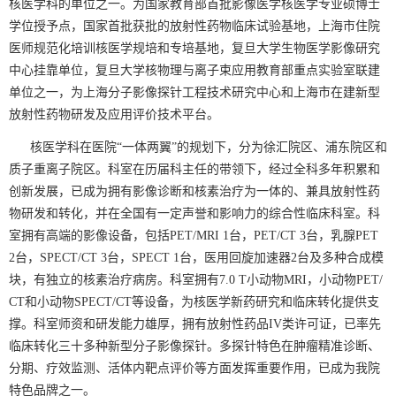
核医学科的单位之一。为国家教育部首批影像医学核医学专业硕博士
学位授予点，国家首批获批的放射性药物临床试验基地，上海市住院
医师规范化培训核医学规培和专培基地，复旦大学生物医学影像研究
中心挂靠单位，复旦大学核物理与离子束应用教育部重点实验室联建
单位之一，为上海分子影像探针工程技术研究中心和上海市在建新型
放射性药物研发及应用评价技术平台。
核医学科在医院“一体两翼”的规划下，分为徐汇院区、浦东院区和
质子重离子院区。科室在历届科主任的带领下，经过全科多年积累和
创新发展，已成为拥有影像诊断和核素治疗为一体的、兼具放射性药
物研发和转化，并在全国有一定声誉和影响力的综合性临床科室。科
室拥有高端的影像设备，包括PET/MRI 1台，PET/CT 3台，乳腺PET
2台，SPECT/CT 3台，SPECT 1台，医用回旋加速器2台及多种合成模
块，有独立的核素治疗病房。科室拥有7.0 T小动物MRI，小动物PET/
CT和小动物SPECT/CT等设备，为核医学新药研究和临床转化提供支
撑。科室师资和研发能力雄厚，拥有放射性药品IV类许可证，已率先
临床转化三十多种新型分子影像探针。多探针特色在肿瘤精准诊断、
分期、疗效监测、活体内靶点评价等方面发挥重要作用，已成为我院
特色品牌之一。