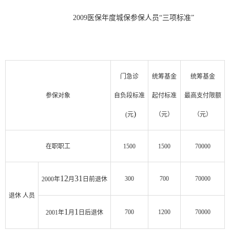
2009医保年度城保参保人员“三项标准”
门急诊
统筹基金
统筹基金
参保对象
自负段标准
起付标准
最高支付限额
)
(
元
（元）
（元）
在职职工
1500
1500
70000
12
31
300
700
70000
2000
年
月
日
前退休
退休 人员
1
1
700
1200
70000
2001
年
月
日
后退休