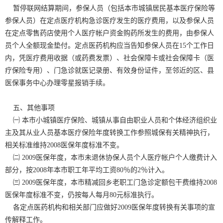
暂停联网结算期间，参保人员（包括本市城镇居民基本医疗保险等
参保人员）在定点医疗机构急诊医疗发生的医疗费用，以及参保人员
在定点零售药店使用个人医疗帐户资金购药所发生的费用，由参保人
员个人全额现金垫付。定点医药机构应当告知参保人员在15个工作日
内，凭医疗费用收据（或药费发票）、社会保障卡或社会保障卡（医
疗保险专用）、门急诊就医记录册、有效身份证件，至邻近的区、县
医保事务中心办理零星报销手续。
五、其他事项
㈠ 本市小城镇医疗保险、城镇从事自由职业人员和个体经济组织业
主及其从业人员基本医疗保险年度转换工作参照城保有关精神执行，
相关标准维持2008医保年度标准不变。
㈡ 2009医保年度，本市未退休协保人员个人医疗帐户个人缴费计入
部分，按2008年本市职工年平均工资80％的2％计入。
㈢ 2009医保年度，本市精减回乡老职工门急诊定额包干费维持2008
医保年度标准不变，仍按每人每月80元标准执行。
各定点医药机构和相关部门应做好2009医保年度转换有关事项的宣
传解释工作。